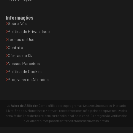
Informações
Sobre Nós
Política de Privacidade
Termos de Uso
Contato
Ofertas do Dia
Nossos Parceiros
Política de Cookies
Programa de Afiliados
⚠️
Aviso de Afiliado:
Como afiliado dos programas Amazon Associados, Mercado
Livre, Shopee, Monetizze e Hotmart, recebemos comissão pelas compras realizadas
através dos links deste site, sem custo adicional para você. Os preços são verificados
diariamente, mas podem sofrer alterações sem aviso prévio.