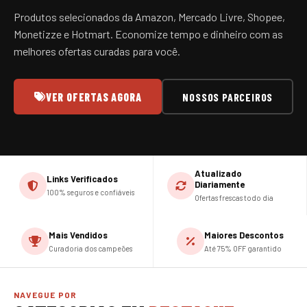
Produtos selecionados da Amazon, Mercado Livre, Shopee,
Monetizze e Hotmart. Economize tempo e dinheiro com as
melhores ofertas curadas para você.
VER OFERTAS AGORA
NOSSOS PARCEIROS
Atualizado
Links Verificados
Diariamente
100% seguros e confiáveis
Ofertas frescas todo dia
Mais Vendidos
Maiores Descontos
Curadoria dos campeões
Até 75% OFF garantido
NAVEGUE POR